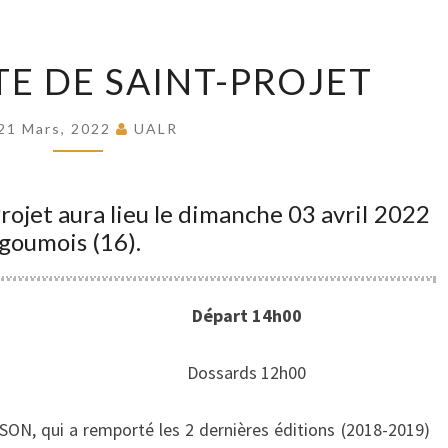
4E
ITE DE SAINT-PROJET
PRIX
ELITE
21 Mars, 2022
UALR
DE
SAINT-
PROJET
Projet aura lieu le dimanche 03 avril 2022
goumois (16).
Départ 14h00
Dossards 12h00
ON, qui a remporté les 2 dernières éditions (2018-2019)