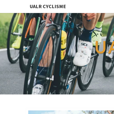
UALR CYCLISME
U