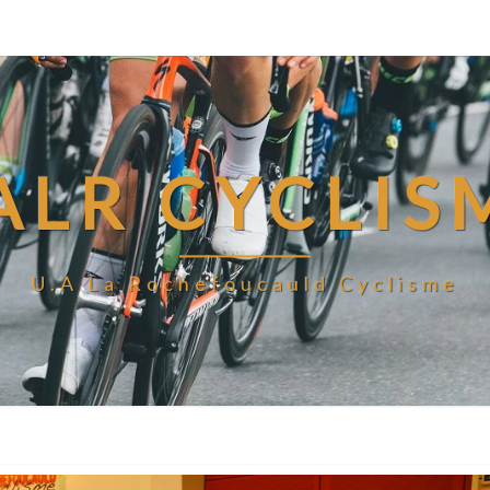
ALR CYCLIS
U.A La Rochefoucauld Cyclisme