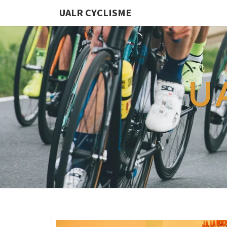
UALR CYCLISME
U