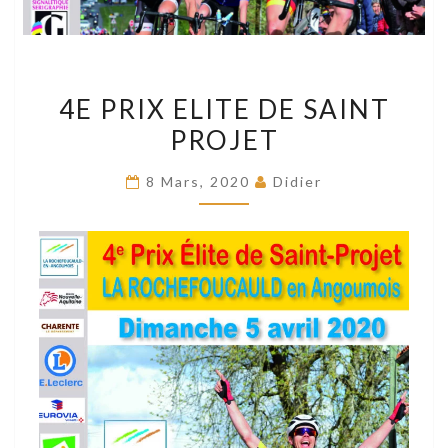
4E
4E PRIX ELITE DE SAINT
PRIX
PROJET
ELITE
DE
8 Mars, 2020
Didier
SAINT
PROJET