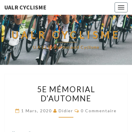
UALR CYCLISME
Togg
navig
UALR CYCLISME
U.A La Rochefoucauld Cyclisme
5E
5E MÉMORIAL
MÉMORIAL
D’AUTOMNE
D’AUTOMNE
Commentaires
1 Mars, 2020
Didier
0 Commentaire