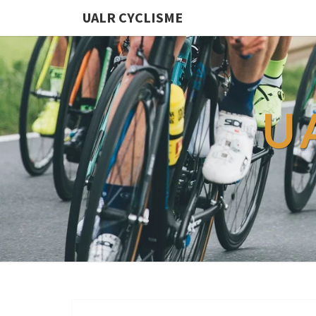
UALR CYCLISME
U