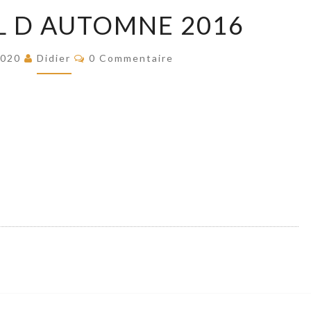
MEMORIAL
 D AUTOMNE 2016
D
AUTOMNE
Commentaires
2020
Didier
0 Commentaire
2016