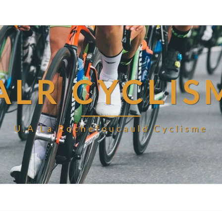
ALR CYCLIS
U.A La Rochefoucauld Cyclisme