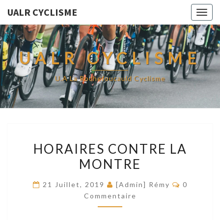
UALR CYCLISME
Togg
navig
UALR CYCLISME
U.A La Rochefoucauld Cyclisme
HORAIRES
HORAIRES CONTRE LA
CONTRE
MONTRE
LA
MONTRE
Commenta
21 Juillet, 2019
[Admin] Rémy
0
Commentaire