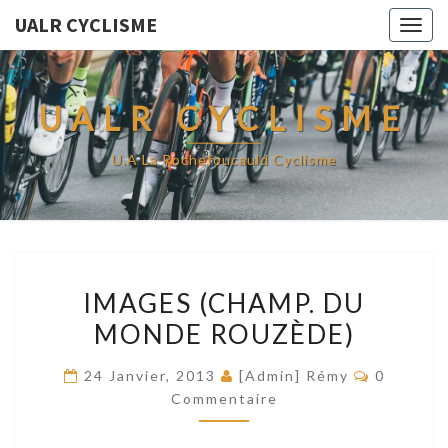
UALR CYCLISME
Togg
navig
UALR CYCLISME
U.A La Rochefoucauld Cyclisme
IMAGES
IMAGES (CHAMP. DU
(CHAMP.
MONDE ROUZÈDE)
DU
MONDE
Commenta
24 Janvier, 2013
[Admin] Rémy
0
ROUZÈDE)
Commentaire