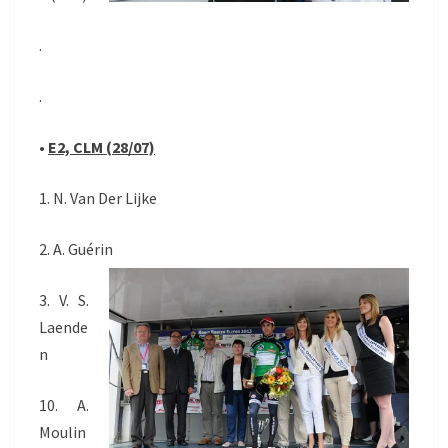
.
.
•
E2, CLM (28/07)
1. N. Van Der Lijke
2. A. Guérin
3. V. S.
Laende
n
10. A.
Moulin