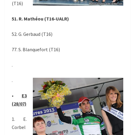
(T16)
51. R. Mathéou (T16-UALR)
52. G. Gerbaud (T16)
77. S. Blanquefort (T16)
.
.
•
E3
(28/07)
1. E.
Corbel