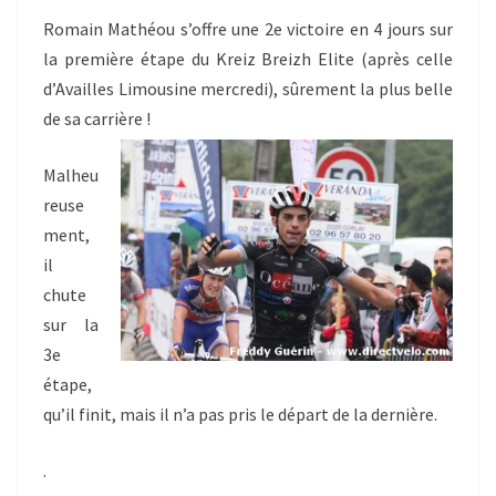
Romain Mathéou s’offre une 2e victoire en 4 jours sur
la première étape du Kreiz Breizh Elite (après celle
d’Availles Limousine mercredi), sûrement la plus belle
de sa carrière !
Malheu
reuse
ment,
il
chute
sur la
3e
étape,
qu’il finit, mais il n’a pas pris le départ de la dernière.
.