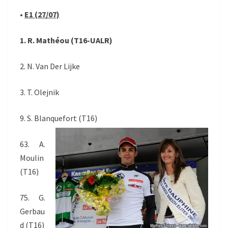
•
E1 (27/07)
1. R. Mathéou (T16-UALR)
2. N. Van Der Lijke
3. T. Olejnik
9. S. Blanquefort (T16)
63. A.
Moulin
(T16)
75. G.
Gerbau
d (T16)