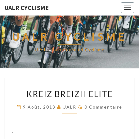
UALR CYCLISME
Togg
navig
UALR CYCLISME
U.A La Rochefoucauld Cyclisme
KREIZ
KREIZ BREIZH ELITE
BREIZH
ELITE
Commentaires
9 Août, 2013
UALR
0 Commentaire
.