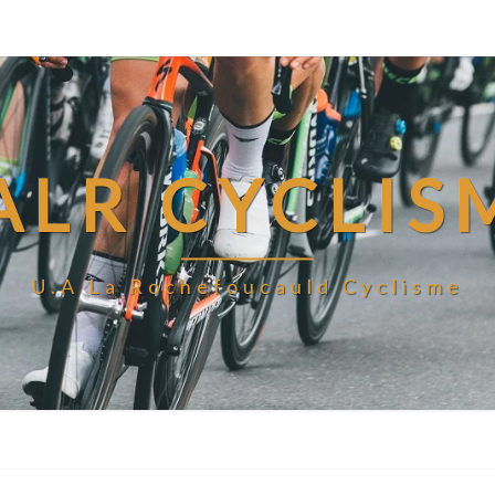
ALR CYCLIS
U.A La Rochefoucauld Cyclisme