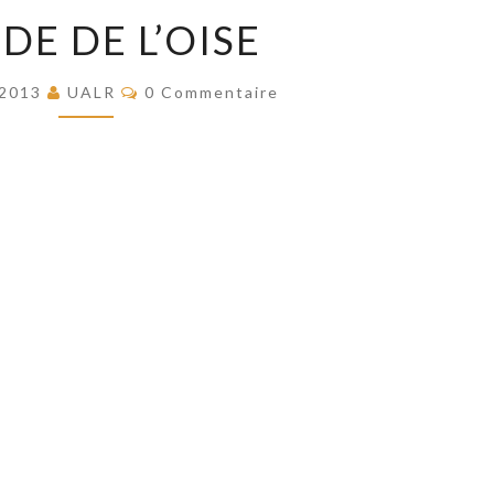
RONDE
DE DE L’OISE
DE
L’OISE
Commentaires
, 2013
UALR
0 Commentaire