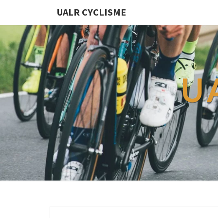
UALR CYCLISME
U