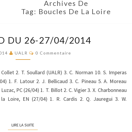
Archives De
Tag:
Boucles De La Loire
WEEK
 DU 26-27/04/2014
END
DU
Commentaires
2014
UALR
0 Commentaire
26-
27/04/2014
 Collet 2. T. Soullard (UALR) 3. C. Norman 10. S. Imperas
4) 1. F. Latour 2. J. Bellicaud 3. C. Pineau 5. A. Moreau
Luzac, PC (26/04) 1. T. Billot 2. C. Vigier 3. X. Charbonneau
la Loire, EN (27/04) 1. R. Cardis 2. Q. Jauregui 3. W.
LIRE LA SUITE
LIRE LA SUITE