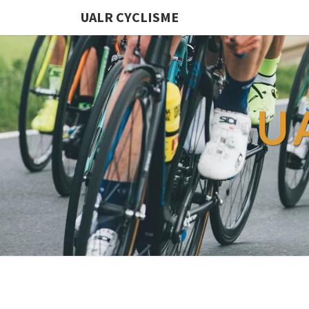
UALR CYCLISME
U