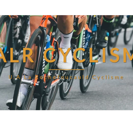
ALR CYCLIS
U.A La Rochefoucauld Cyclisme