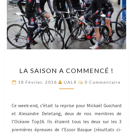
LA
LA SAISON A COMMENCÉ !
SAISON
A
Commentaires
18 Février, 2016
UALR
0 Commentaire
COMMENCÉ
!
Ce week-end, c’était la reprise pour Mickaël Guichard
et Alexandre Deletang, deux de nos membres de
l’Océane Top16. Ils étaient tous les deux sur les 3
premières épreuves de l’Essor Basque (résultats ci-