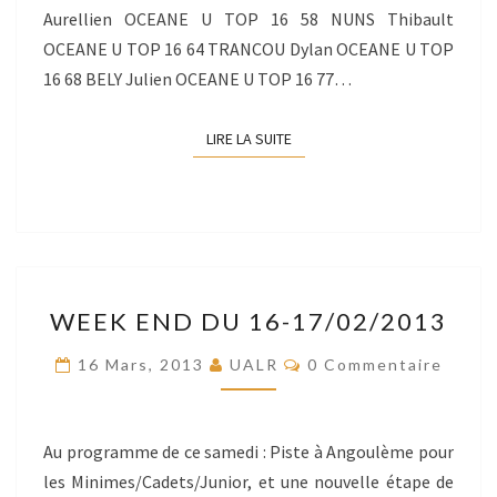
Aurellien OCEANE U TOP 16 58 NUNS Thibault
OCEANE U TOP 16 64 TRANCOU Dylan OCEANE U TOP
16 68 BELY Julien OCEANE U TOP 16 77…
LIRE LA SUITE
LIRE LA SUITE
WEEK
WEEK END DU 16-17/02/2013
END
DU
Commentaires
16 Mars, 2013
UALR
0 Commentaire
16-
17/02/2013
Au programme de ce samedi : Piste à Angoulème pour
les Minimes/Cadets/Junior, et une nouvelle étape de