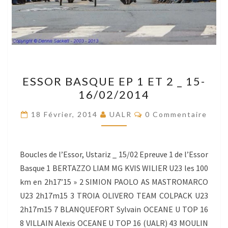
ESSOR
ESSOR BASQUE EP 1 ET 2 _ 15-
BASQUE
16/02/2014
EP
1
Commentaires
18 Février, 2014
UALR
0 Commentaire
ET
2
_
Boucles de l’Essor, Ustariz _ 15/02 Epreuve 1 de l’Essor
15-
Basque 1 BERTAZZO LIAM MG KVIS WILIER U23 les 100
16/02/2014
km en 2h17’15 » 2 SIMION PAOLO AS MASTROMARCO
U23 2h17m15 3 TROIA OLIVERO TEAM COLPACK U23
2h17m15 7 BLANQUEFORT Sylvain OCEANE U TOP 16
8 VILLAIN Alexis OCEANE U TOP 16 (UALR) 43 MOULIN