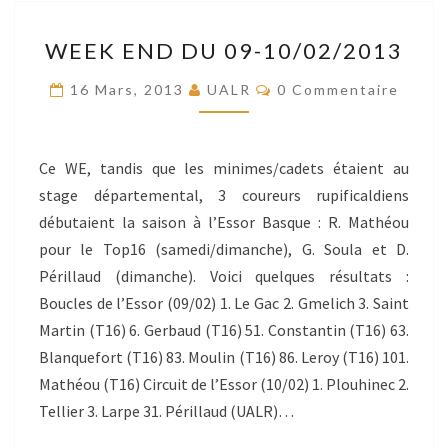
WEEK
WEEK END DU 09-10/02/2013
END
DU
Commentaires
16 Mars, 2013
UALR
0 Commentaire
09-
10/02/2013
Ce WE, tandis que les minimes/cadets étaient au
stage départemental, 3 coureurs rupificaldiens
débutaient la saison à l’Essor Basque : R. Mathéou
pour le Top16 (samedi/dimanche), G. Soula et D.
Périllaud (dimanche). Voici quelques résultats :
Boucles de l’Essor (09/02) 1. Le Gac 2. Gmelich 3. Saint
Martin (T16) 6. Gerbaud (T16) 51. Constantin (T16) 63.
Blanquefort (T16) 83. Moulin (T16) 86. Leroy (T16) 101.
Mathéou (T16) Circuit de l’Essor (10/02) 1. Plouhinec 2.
Tellier 3. Larpe 31. Périllaud (UALR)…