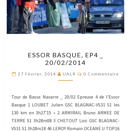
ESSOR
ESSOR BASQUE, EP4 _
BASQUE,
20/02/2014
EP4
_
Commentaires
27 Février, 2014
UALR
0 Commentaire
20/02/2014
Tour de Basse Navarre _ 20/02 Epreuve 4 de l’Essor
Basque 1 LOUBET Julien GSC BLAGNAC-VS31 S1 les
130 km en 3h27’15 » 2 ARMIRAIL Bruno ARMEE DE
TERRE S1 3h28m08 3 CHETOUT Loïc GSC BLAGNAC-
VS31 S1 3h28m18 46 LEROY Romain OCEANE U TOP16