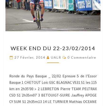
WEEK
WEEK END DU 22-23/02/2014
END
DU
Commentaires
27 Février, 2014
UALR
0 Commentaire
22-
23/02/2014
Ronde du Pays Basque _ 22/02 Epreuve 5 de l’Essor
Basque 1 CHETOUT Loic GSC BLAGNAC VS31 S1 les 115
km en 2h35’00 » 2 LEBRETON Pierre TEAM PELTRAX
CSD S1 2h35m07 3 BETOUIGT-SUIRE Jauffrey APOGE
CY SUM S1 2h35m13 14 LE TURNIER Mathias OCEANE