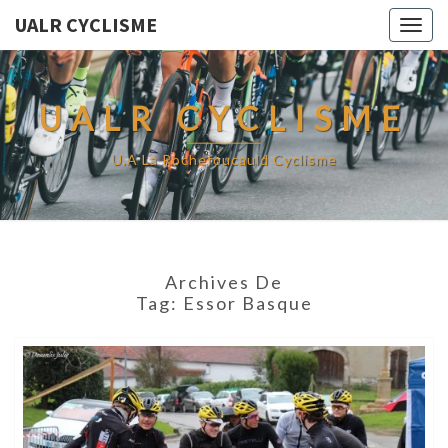
UALR CYCLISME
Togg
navig
UALR CYCLISME
U.A La Rochefoucauld Cyclisme
Archives De
Tag:
Essor Basque