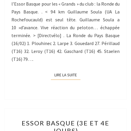
l’Essor Basque pour les « Grands » du club : la Ronde du
Pays Basque. . < 94 km Guillaume Soula (UA La
Rochefoucauld) est seul tête. Guillaume Soula a
10 »d’avance. Vive réaction du peloton… échappée
terminée. > [Directvélo] . La Ronde du Pays Basque
(16/02) 1. Plouhinec 2. Larpe 3. Gouedard 27. Périllaud
(T16) 32. Leroy (T16) 42. Gaschard (T16) 45. Staelen
(T16) 79….
LIRE LA SUITE
LIRE LA SUITE
ESSOR
ESSOR BASQUE (3E ET 4E
BASQUE
JOURS)