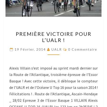
PREMIÈRE
PREMIÈRE VICTOIRE POUR
VICTOIRE
L’UALR !
POUR
L’UALR
Commentaires
19 Février, 2014
UALR
0 Commentaire
!
Alexis Villain s’est imposé au sprint mardi dernier sur
la Route de l’Atlantique, troisième épreuve de l’Essor
Basque ! Avec cette victoire, il débloque le compteur
de l’UALR et de l’Océane U Top 16 pour la saison 2014 !
Félicitations ! . Route de l’Atlantique, Ascain-Hendaye
_ 18/02 Epreuve 3 de l’Essor Basque 1 VILLAIN Alexis
OCEANE U TOP 16 (UALR) les 123 km en 2h35’04’ ‘ 2