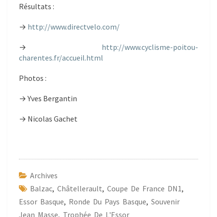
Résultats :
→
http://www.directvelo.com/
→
http://www.cyclisme-poitou-
charentes.fr/accueil.html
Photos :
→ Yves Bergantin
→ Nicolas Gachet
Archives
Balzac
,
Châtellerault
,
Coupe De France DN1
,
Essor Basque
,
Ronde Du Pays Basque
,
Souvenir
Jean Masse
,
Trophée De L'Essor