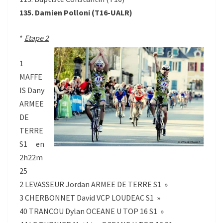
135. Damien Polloni (T16-UALR)
*
Etape 2
1
MAFFE
IS Dany
ARMEE
DE
TERRE
S1 en
2h22m
25
2 LEVASSEUR Jordan ARMEE DE TERRE S1 »
3 CHERBONNET David VCP LOUDEAC S1 »
40 TRANCOU Dylan OCEANE U TOP 16 S1 »