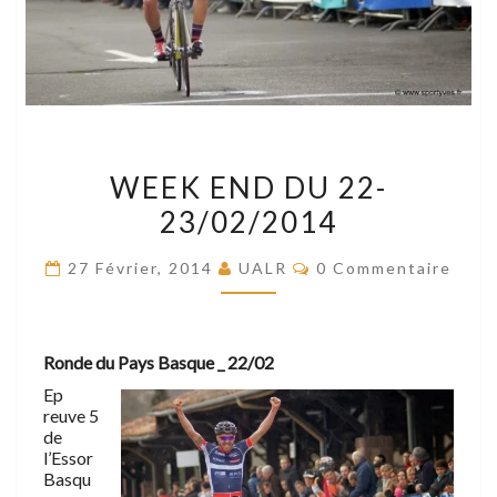
WEEK
WEEK END DU 22-
END
23/02/2014
DU
22-
Commentaires
27 Février, 2014
UALR
0 Commentaire
23/02/2014
Ronde du Pays Basque _ 22/02
Ep
reuve 5
de
l’Essor
Basqu