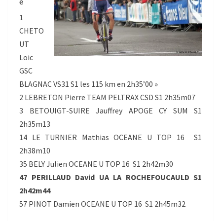
e
1
CHETO
UT
Loic
GSC
BLAGNAC VS31 S1 les 115 km en 2h35’00 »
2 LEBRETON Pierre TEAM PELTRAX CSD S1 2h35m07
3 BETOUIGT-SUIRE Jauffrey APOGE CY SUM S1
2h35m13
14 LE TURNIER Mathias OCEANE U TOP 16 S1
2h38m10
35 BELY Julien OCEANE U TOP 16 S1 2h42m30
47 PERILLAUD David UA LA ROCHEFOUCAULD S1
2h42m44
57 PINOT Damien OCEANE U TOP 16 S1 2h45m32