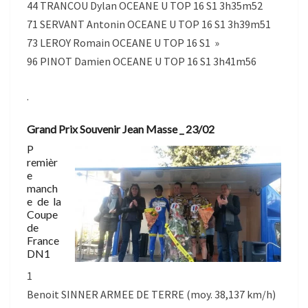
44 TRANCOU Dylan OCEANE U TOP 16 S1 3h35m52
71 SERVANT Antonin OCEANE U TOP 16 S1 3h39m51
73 LEROY Romain OCEANE U TOP 16 S1 »
96 PINOT Damien OCEANE U TOP 16 S1 3h41m56
.
Grand Prix Souvenir Jean Masse _ 23/02
P
remièr
e
manch
e de la
Coupe
de
France
DN1
1
Benoit SINNER ARMEE DE TERRE (moy. 38,137 km/h)