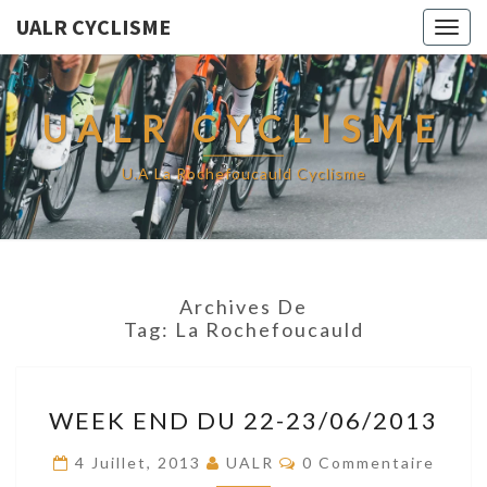
UALR CYCLISME
Togg
navig
UALR CYCLISME
U.A La Rochefoucauld Cyclisme
Archives De
Tag:
La Rochefoucauld
WEEK
WEEK END DU 22-23/06/2013
END
DU
Commentaires
4 Juillet, 2013
UALR
0 Commentaire
22-