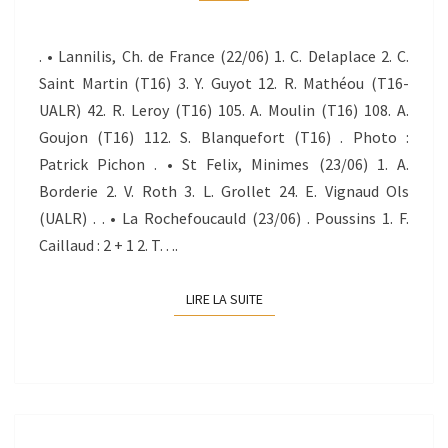
23/06/2013
. • Lannilis, Ch. de France (22/06) 1. C. Delaplace 2. C.
Saint Martin (T16) 3. Y. Guyot 12. R. Mathéou (T16-
UALR) 42. R. Leroy (T16) 105. A. Moulin (T16) 108. A.
Goujon (T16) 112. S. Blanquefort (T16) . Photo :
Patrick Pichon . • St Felix, Minimes (23/06) 1. A.
Borderie 2. V. Roth 3. L. Grollet 24. E. Vignaud Ols
(UALR) . . • La Rochefoucauld (23/06) . Poussins 1. F.
Caillaud : 2 + 1 2. T….
LIRE LA SUITE
LIRE LA SUITE