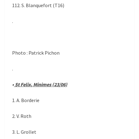
112. S. Blanquefort (T16)
.
Photo : Patrick Pichon
.
•
St Felix, Minimes (23/06)
1. A. Borderie
2. V. Roth
3. L. Grollet