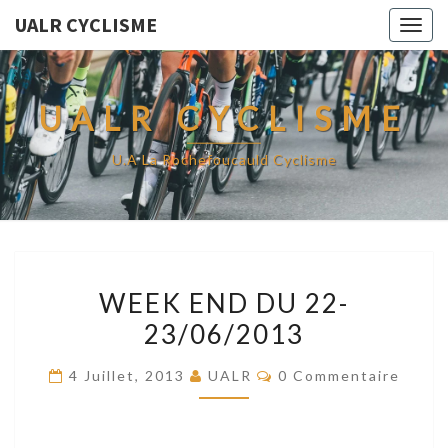
UALR CYCLISME
Togg
navig
UALR CYCLISME
U.A La Rochefoucauld Cyclisme
WEEK
WEEK END DU 22-
END
23/06/2013
DU
22-
Commentaires
4 Juillet, 2013
UALR
0 Commentaire
23/06/2013