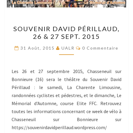
SOUVENIR
SOUVENIR DAVID PÉRILLAUD,
DAVID
26 & 27 SEPT. 2015
PÉRILLAUD,
26
Commentaires
31 Août, 2015
UALR
0 Commentaire
&
27
SEPT.
Les 26 et 27 septembre 2015, Chasseneuil sur
2015
Bonnieure (16) sera le théâtre du Souvenir David
Périllaud : le samedi, La Charente Limousine,
randonnées cyclistes et pédestres, et le dimanche, Le
Mémorial d’Automne, course Elite FFC. Retrouvez
toutes les informations concernant ce week de vélo à
Chasseneuil sur Bonnieure sur
https://souvenirdavidperillaud.wordpress.com/