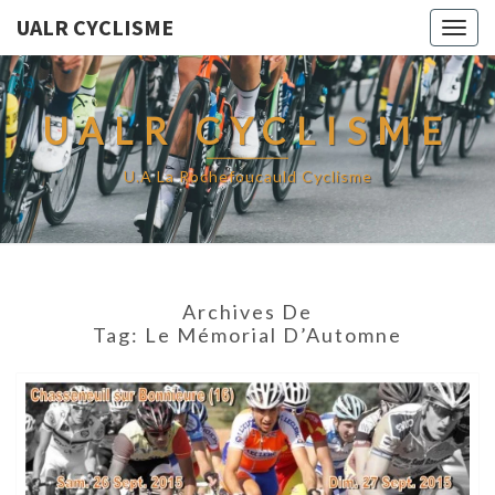
UALR CYCLISME
Togg
navig
UALR CYCLISME
U.A La Rochefoucauld Cyclisme
Archives De
Tag:
Le Mémorial D’Automne