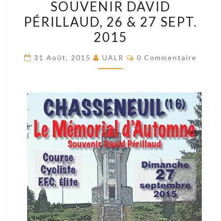
SOUVENIR DAVID
DAVID
PÉRILLAUD, 26 & 27 SEPT.
PÉRILLAUD,
2015
26
&
Commentaires
31 Août, 2015
UALR
0 Commentaire
27
SEPT.
2015