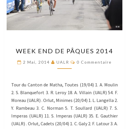
WEEK
WEEK END DE PÂQUES 2014
END
DE
Commentaires
2 Mai, 2014
UALR
0 Commentaire
PÂQUES
2014
Tour du Canton de Matha, Toutes (19/04) 1. A. Moulin
2. S. Blanquefort 3. R. Leroy 18. A. Villain (UALR) 54. F.
Moreau (UALR) . Orlut, Minimes (20/04) 1. L. Langella 2.
Y. Rambeau 3. C. Norman 5. T. Soullard (UALR) 7. S.
Imperas (UALR) 11. S. Imperas (UALR) 35. E. Gauthier
(UALR) . Orlut, Cadets (20/04) 1. C. Galy 2. F. Latour 3. A.