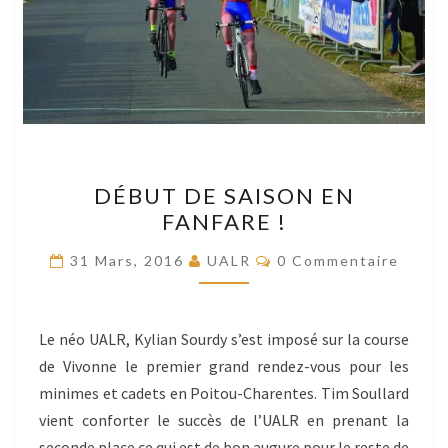
DÉBUT
DÉBUT DE SAISON EN
DE
FANFARE !
SAISON
EN
Commentaires
31 Mars, 2016
UALR
0 Commentaire
FANFARE
!
Le néo UALR, Kylian Sourdy s’est imposé sur la course
de Vivonne le premier grand rendez-vous pour les
minimes et cadets en Poitou-Charentes. Tim Soullard
vient conforter le succès de l’UALR en prenant la
seconde place ce qui est de bon augure pour le reste de