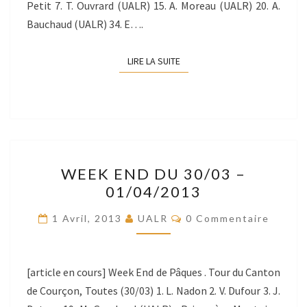
Petit 7. T. Ouvrard (UALR) 15. A. Moreau (UALR) 20. A.
Bauchaud (UALR) 34. E….
LIRE LA SUITE
LIRE LA SUITE
WEEK
WEEK END DU 30/03 –
END
01/04/2013
DU
30/03
Commentaires
1 Avril, 2013
UALR
0 Commentaire
–
01/04/2013
[article en cours] Week End de Pâques . Tour du Canton
de Courçon, Toutes (30/03) 1. L. Nadon 2. V. Dufour 3. J.