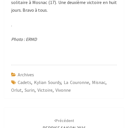
solitaire à Mosnac (17). Une deuxième victoire en huit
jours. Bravo à tous.
.
Photo : ERMD
Archives
Cadets
,
Kylian Sourdy
,
La Couronne
,
Misnac
,
Orlut
,
Surin
,
Victoire
,
Vivonne
Navigation
d'article
Précédent
REPRISE SAISON 2016