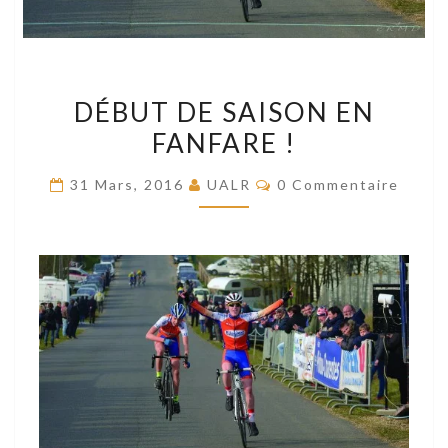
DÉBUT
DÉBUT DE SAISON EN
DE
FANFARE !
SAISON
EN
Commentaires
31 Mars, 2016
UALR
0 Commentaire
FANFARE
!