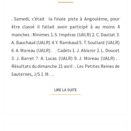
20-
21/04/2013
. Samedi, c’était la finale piste à Angoulème, pour
être classé il fallait avoir participé à au moins 4
manches : Minimes 1. S. Impéras (UALR) 2. C. Dauliat 3.
A. Bauchaud (UALR) 4. Y. Rambaud 5. T. Soullard (UALR)
6. A. Moreau (UALR) . . Cadets 1. J. Abisror 2. L. Doucet
3. J. Barret ?. A. Lucas (UALR) 9. J. Moreau (UALR) . .
Résultats du dimanche 21 avril : . Les Petites Reines de
Sauternes, J/S 1. M….
LIRE LA SUITE
LIRE LA SUITE