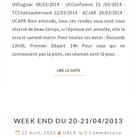
UVCognac 08/03/2014 : UCConfolens 15 /03/2014 :
TCChateaubernard 22/03/2014 : ACJAR 29/03/2014 :
UCAPA Bien entendu, tous ces rendez vous sont sous
réserve de beau temps, si l’épreuve est annulée, elle le
sera le samedi matin. Pour toutes ces dates : Dossards
13h30, Premier Départ 14h Pour ceux qui ne
connaissent pas la piste, ces séances sont là pour…
LIRE LA SUITE
LIRE LA SUITE
WEEK
WEEK END DU 20-21/04/2013
END
DU
Commentaires
22 Avril, 2013
UALR
0 Commentaire