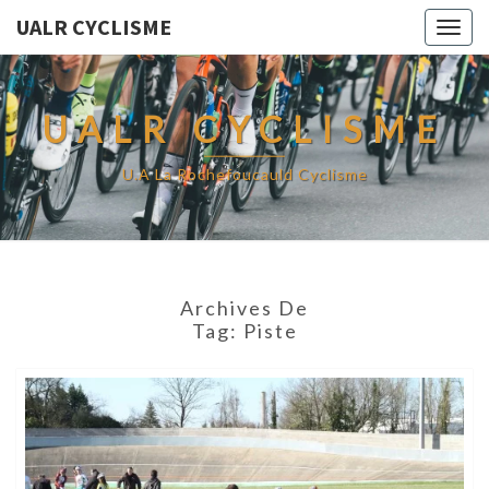
UALR CYCLISME
Togg
navig
UALR CYCLISME
U.A La Rochefoucauld Cyclisme
Archives De
Tag:
Piste