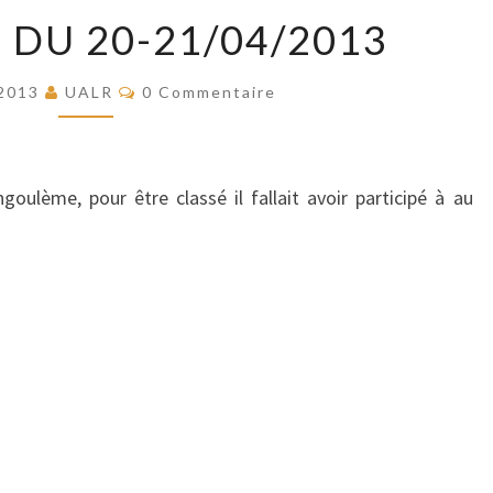
WEEK
 DU 20-21/04/2013
END
DU
Commentaires
 2013
UALR
0 Commentaire
20-
21/04/2013
goulème, pour être classé il fallait avoir participé à au