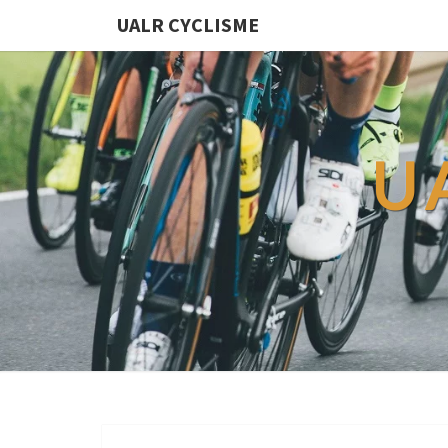
UALR CYCLISME
U