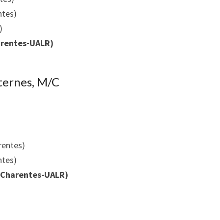
ntes)
)
arentes-UALR)
uternes, M/C
rentes)
ntes)
u Charentes-UALR)