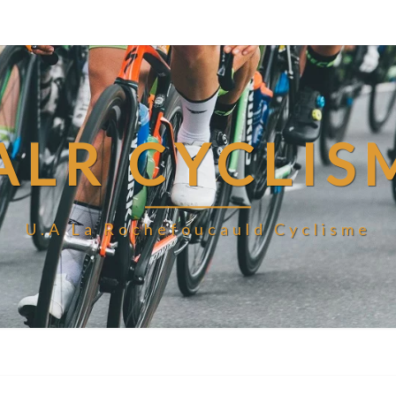
ALR CYCLIS
U.A La Rochefoucauld Cyclisme