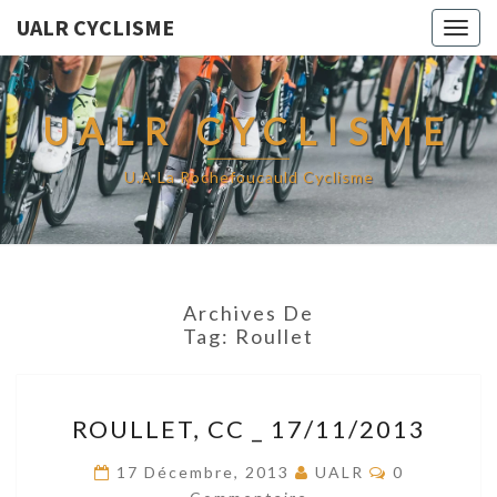
UALR CYCLISME
Togg
navig
UALR CYCLISME
U.A La Rochefoucauld Cyclisme
Archives De
Tag:
Roullet
ROULLET,
ROULLET, CC _ 17/11/2013
CC
_
Commentair
17 Décembre, 2013
UALR
0
17/11/2013