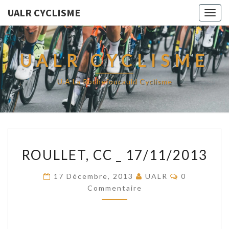
UALR CYCLISME
Togg
navig
UALR CYCLISME
U.A La Rochefoucauld Cyclisme
ROULLET,
ROULLET, CC _ 17/11/2013
CC
_
Commentair
17 Décembre, 2013
UALR
0
17/11/2013
Commentaire
.