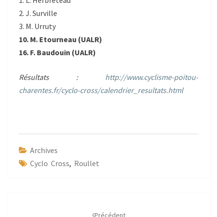
1. L. Herbreteau
2. J. Surville
3. M. Urruty
10. M. Etourneau (UALR)
16. F. Baudouin (UALR)
Résultats :
http://www.cyclisme-poitou-
charentes.fr/cyclo-cross/calendrier_resultats.html
Archives
Cyclo Cross
,
Roullet
Navigation
d'article
Précédent