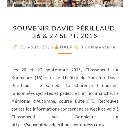
SOUVENIR
SOUVENIR DAVID PÉRILLAUD,
DAVID
26 & 27 SEPT. 2015
PÉRILLAUD,
26
Commentaires
31 Août, 2015
UALR
0 Commentaire
&
27
SEPT.
Les 26 et 27 septembre 2015, Chasseneuil sur
2015
Bonnieure (16) sera le théâtre du Souvenir David
Périllaud : le samedi, La Charente Limousine,
randonnées cyclistes et pédestres, et le dimanche, Le
Mémorial d’Automne, course Elite FFC. Retrouvez
toutes les informations concernant ce week de vélo à
Chasseneuil sur Bonnieure sur
https://souvenirdavidperillaud.wordpress.com/