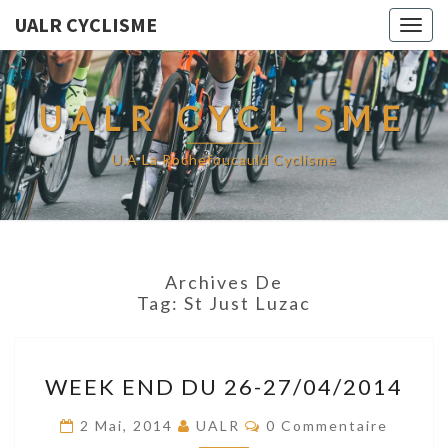
UALR CYCLISME
Togg
navig
UALR CYCLISME
U.A La Rochefoucauld Cyclisme
Archives De
Tag:
St Just Luzac
WEEK
WEEK END DU 26-27/04/2014
END
DU
Commentaires
2 Mai, 2014
UALR
0 Commentaire
26-