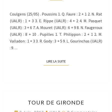
26/05/2013
Coulgens (25/05) . Poussins 1. Q. Faure : 2 + 1 2. N. Rat
(UALR) : 1 + 3 3. E. Rippe (UALR) : 4 + 2 4. M. Pasquet
(UALR) : 3 + 6 7. A. Mouret (UALR) : 6 + 9 8. N. Faugeroux
(UALR) : 8 + 10 . Pupilles 1. T. Philippon : 2 + 1 2. M.
Valladon : 1 + 3 3. R. Gody : 3 + 5 9. L. Gourinchas (UALR)
: 9…
LIRE LA SUITE
LIRE LA SUITE
TOUR
TOUR DE GIRONDE
DE
GIRONDE
Commentaires