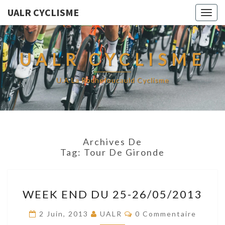
UALR CYCLISME
Togg
navig
UALR CYCLISME
U.A La Rochefoucauld Cyclisme
Archives De
Tag:
Tour De Gironde
WEEK
WEEK END DU 25-26/05/2013
END
DU
Commentaires
2 Juin, 2013
UALR
0 Commentaire
25-