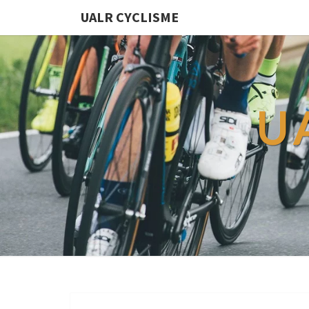
UALR CYCLISME
U