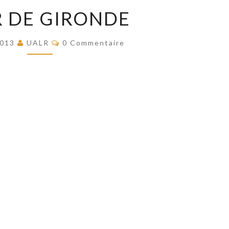
TOUR
 DE GIRONDE
DE
GIRONDE
Commentaires
2013
UALR
0 Commentaire