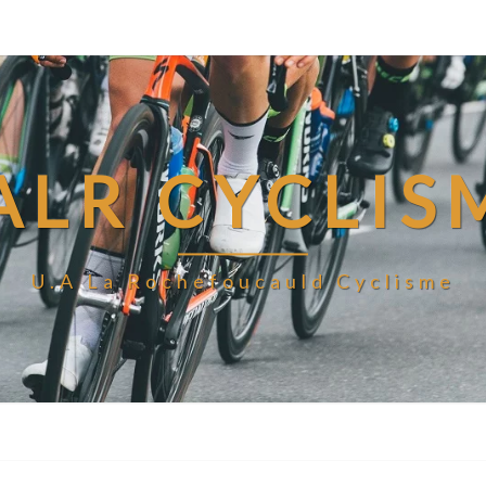
ALR CYCLIS
U.A La Rochefoucauld Cyclisme