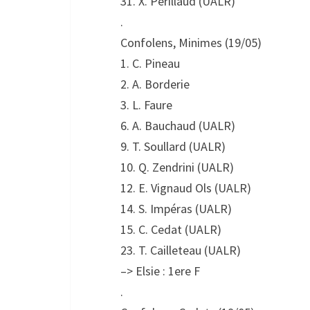
31. X. Perillaud (UALR)
.
Confolens, Minimes (19/05)
1. C. Pineau
2. A. Borderie
3. L. Faure
6. A. Bauchaud (UALR)
9. T. Soullard (UALR)
10. Q. Zendrini (UALR)
12. E. Vignaud Ols (UALR)
14. S. Impéras (UALR)
15. C. Cedat (UALR)
23. T. Cailleteau (UALR)
–> Elsie : 1ere F
.