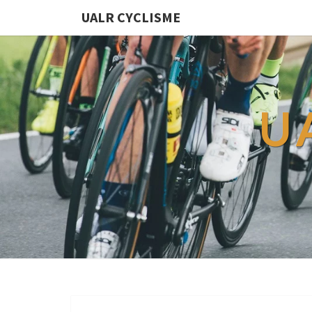
UALR CYCLISME
U