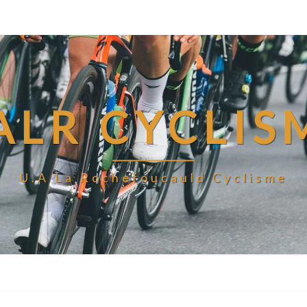
ALR CYCLIS
U.A La Rochefoucauld Cyclisme