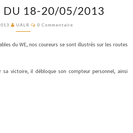
WEEK
 DU 18-20/05/2013
END
DU
Commentaires
 2013
UALR
0 Commentaire
18-
20/05/2013
bles du WE, nos coureurs se sont illustrés sur les routes
 sa victoire, il débloque son compteur personnel, ainsi
!