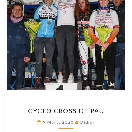
CYCLO
CYCLO CROSS DE PAU
CROSS
DE
9 Mars, 2020
Didier
PAU