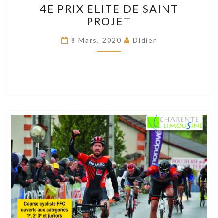
4E PRIX ELITE DE SAINT
PRIX
PROJET
ELITE
DE
8 Mars, 2020
Didier
SAINT
PROJET