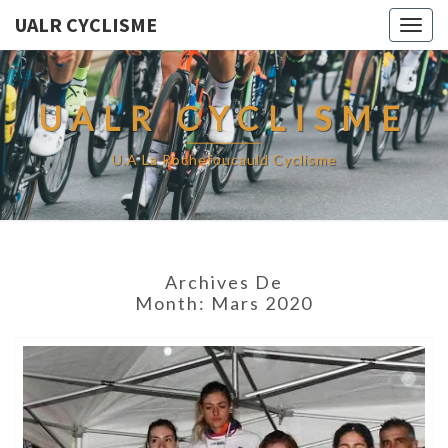
UALR CYCLISME
Togg
navig
UALR CYCLISME
U.A La Rochefoucauld Cyclisme
Archives De
Month:
Mars 2020