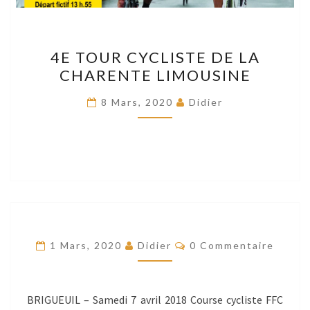
4E
4E TOUR CYCLISTE DE LA
TOUR
CHARENTE LIMOUSINE
CYCLISTE
DE
8 Mars, 2020
Didier
LA
CHARENTE
LIMOUSINE
Commentaires
1 Mars, 2020
Didier
0 Commentaire
BRIGUEUIL – Samedi 7 avril 2018 Course cycliste FFC