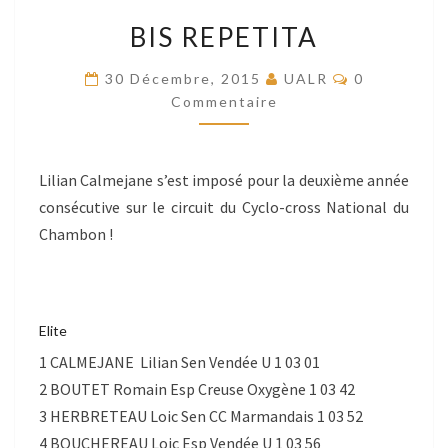
BIS
BIS REPETITA
REPETITA
Commentair
30 Décembre, 2015
UALR
0
Commentaire
Lilian Calmejane s’est imposé pour la deuxième année
consécutive sur le circuit du Cyclo-cross National du
Chambon !
Elite
1 CALMEJANE Lilian Sen Vendée U 1 03 01
2 BOUTET Romain Esp Creuse Oxygène 1 03 42
3 HERBRETEAU Loic Sen CC Marmandais 1 03 52
4 BOUCHEREAU Loic Esp Vendée U 1 03 56