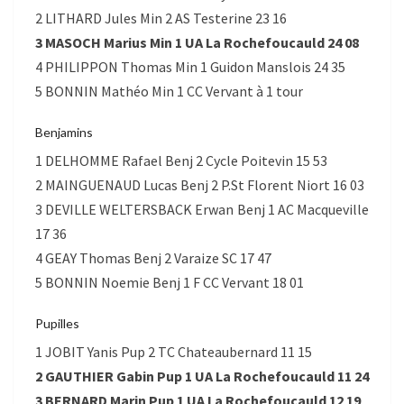
2 LITHARD Jules Min 2 AS Testerine 23 16
3 MASOCH Marius Min 1 UA La Rochefoucauld 24 08
4 PHILIPPON Thomas Min 1 Guidon Manslois 24 35
5 BONNIN Mathéo Min 1 CC Vervant à 1 tour
Benjamins
1 DELHOMME Rafael Benj 2 Cycle Poitevin 15 53
2 MAINGUENAUD Lucas Benj 2 P.St Florent Niort 16 03
3 DEVILLE WELTERSBACK Erwan Benj 1 AC Macqueville
17 36
4 GEAY Thomas Benj 2 Varaize SC 17 47
5 BONNIN Noemie Benj 1 F CC Vervant 18 01
Pupilles
1 JOBIT Yanis Pup 2 TC Chateaubernard 11 15
2 GAUTHIER Gabin Pup 1 UA La Rochefoucauld 11 24
3 BERNARD Marin Pup 1 UA La Rochefoucauld 12 19