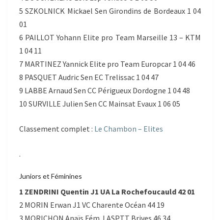
5 SZKOLNICK Mickael Sen Girondins de Bordeaux 1 04
01
6 PAILLOT Yohann Elite pro Team Marseille 13 – KTM
1 04 11
7 MARTINEZ Yannick Elite pro Team Europcar 1 04 46
8 PASQUET Audric Sen EC Trelissac 1 04 47
9 LABBE Arnaud Sen CC Périgueux Dordogne 1 04 48
10 SURVILLE Julien Sen CC Mainsat Evaux 1 06 05
Classement complet :
Le Chambon – Elites
.
Juniors et Féminines
1 ZENDRINI Quentin J1 UA La Rochefoucauld 42 01
2 MORIN Erwan J1 VC Charente Océan 44 19
3 MORICHON Anaïs Fém J ASPTT Brives 46 34