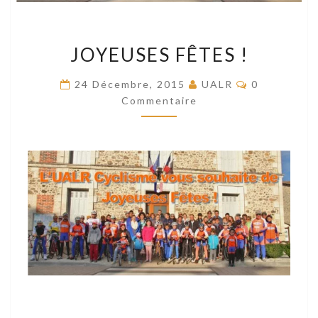
JOYEUSES
JOYEUSES FÊTES !
FÊTES
!
Commentair
24 Décembre, 2015
UALR
0
Commentaire