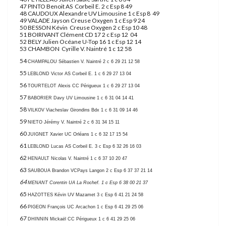
47 PINTO Benoit AS Corbeil E. 2 c Esp 8 49
48 CAUDOUX Alexandre UV Limousine 1 c Esp 8 49
49 VALADE Jayson Creuse Oxygen 1 c Esp 9 24
50 BESSON Kévin Creuse Oxygen 2 c Esp 10 48
51 BOIRIVANT Clément CD 17 2 c Esp 12 04
52 BELY Julien Océane U-Top 16 1 c Esp 12 14
53 CHAMBON Cyrille V. Naintré 1 c 12 58
54
CHAMPALOU Sébastien
V. Naintré 2 c
6 29 21
12 58
55
LEBLOND Victor
AS Corbeil E. 1 c
6 29 27
13 04
56
TOURTELOT Alexis
CC Périgueux 1 c
6 29 27
13 04
57
BABORIER Davy
UV Limousine 1 c
6 31 04
14 41
58
VILKOV Viacheslav
Girondins Bdx 1 c
6 31 09
14 46
59
NIETO Jérémy
V. Naintré 2 c
6 31 34
15 11
60
JUIGNET Xavier
UC Orléans 1 c
6 32 17
15 54
61
LEBLOND Lucas
AS Corbeil E. 3 c Esp
6 32 26
16 03
62
HENAULT Nicolas
V. Naintré 1 c
6 37 10
20 47
63
SAUBOUA Brandon
VCPays Langon 2 c Esp
6 37 37
21 14
64
MENANT Corentin
UA La Rochef. 1 c Esp
6 38 00
21 37
65
HAZOTTES Kévin
UV Mazamet 3 c Esp
6 41 21
24 58
66
PIGEON François
UC Arcachon 1 c Esp
6 41 29
25 06
67
DHINNIN Mickaël
CC Périgueux 1 c
6 41 29
25 06