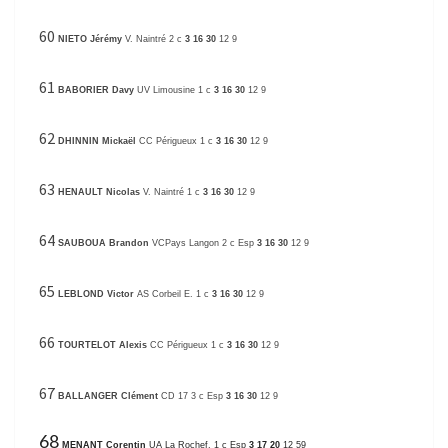
60
NIETO Jérémy
V. Naintré 2 c
3 16 30
12 9
61
BABORIER Davy
UV Limousine 1 c
3 16 30
12 9
62
DHINNIN Mickaël
CC Périgueux 1 c
3 16 30
12 9
63
HENAULT Nicolas
V. Naintré 1 c
3 16 30
12 9
64
SAUBOUA Brandon
VCPays Langon 2 c Esp
3 16 30
12 9
65
LEBLOND Victor
AS Corbeil E. 1 c
3 16 30
12 9
66
TOURTELOT Alexis
CC Périgueux 1 c
3 16 30
12 9
67
BALLANGER Clément
CD 17 3 c Esp
3 16 30
12 9
68
MENANT Corentin
UA La Rochef. 1 c Esp
3 17 20
12 59