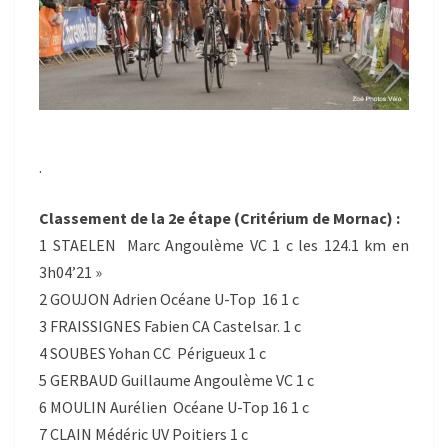
.
Classement de la 2e étape (Critérium de Mornac) :
1 STAELEN Marc Angoulème VC 1 c les 124.1 km en
3h04’21 »
2 GOUJON Adrien Océane U-Top 16 1 c
3 FRAISSIGNES Fabien CA Castelsar. 1 c
4 SOUBES Yohan CC Périgueux 1 c
5 GERBAUD Guillaume Angoulème VC 1 c
6 MOULIN Aurélien Océane U-Top 16 1 c
7 CLAIN Médéric UV Poitiers 1 c