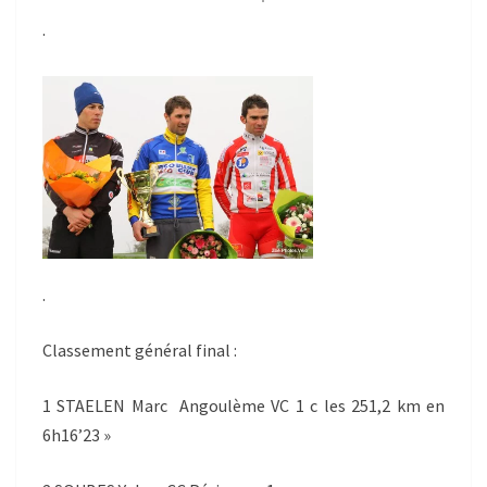
.
.
Classement général final :
1 STAELEN Marc Angoulème VC 1 c les 251,2 km en
6h16’23 »