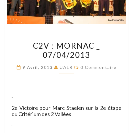
C2V
C2V : MORNAC _
:
07/04/2013
MORNAC
_
Commentaires
9 Avril, 2013
UALR
0 Commentaire
07/04/2013
.
2e Victoire pour Marc Staelen sur la 2e étape
du Critérium des 2 Vallées
.