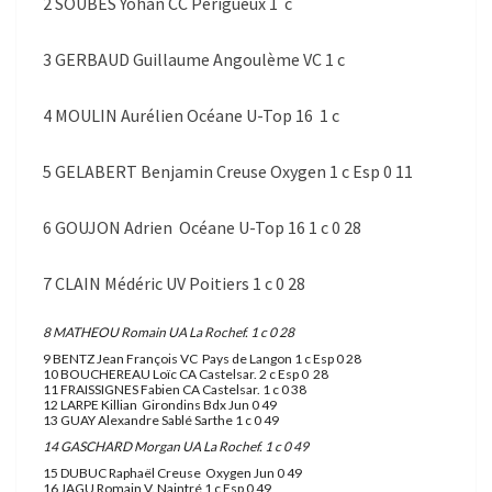
2 SOUBES Yohan CC Périgueux 1 c
3 GERBAUD Guillaume Angoulème VC 1 c
4 MOULIN Aurélien Océane U-Top 16 1 c
5 GELABERT Benjamin Creuse Oxygen 1 c Esp 0 11
6 GOUJON Adrien Océane U-Top 16 1 c 0 28
7 CLAIN Médéric UV Poitiers 1 c 0 28
8 MATHEOU Romain UA La Rochef. 1 c 0 28
9 BENTZ Jean François VC Pays de Langon 1 c Esp 0 28
10 BOUCHEREAU Loïc CA Castelsar. 2 c Esp 0 28
11 FRAISSIGNES Fabien CA Castelsar. 1 c 0 38
12 LARPE Killian Girondins Bdx Jun 0 49
13 GUAY Alexandre Sablé Sarthe 1 c 0 49
14 GASCHARD Morgan UA La Rochef. 1 c 0 49
15 DUBUC Raphaël Creuse Oxygen Jun 0 49
16 JAGU Romain V. Naintré 1 c Esp 0 49