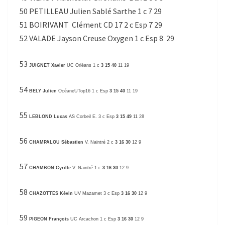
50 PETILLEAU Julien Sablé Sarthe 1 c 7 29
51 BOIRIVANT Clément CD 17 2 c Esp 7 29
52 VALADE Jayson Creuse Oxygen 1 c Esp 8 29
53
JUIGNET Xavier
UC Orléans 1 c
3 15 40
11 19
54
BELY Julien
OcéaneUTop16 1 c Esp
3 15 40
11 19
55
LEBLOND Lucas
AS Corbeil E. 3 c Esp
3 15 49
11 28
56
CHAMPALOU Sébastien
V. Naintré 2 c
3 16 30
12 9
57
CHAMBON Cyrille
V. Naintré 1 c
3 16 30
12 9
58
CHAZOTTES Kévin
UV Mazamet 3 c Esp
3 16 30
12 9
59
PIGEON François
UC Arcachon 1 c Esp
3 16 30
12 9