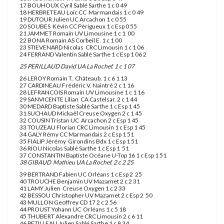
17 BOUHOUX Cyril Sablé Sarthe 1 c 0 49
18 HERBRETEAU Loïc CC Marmandais 1 c 0 49
19 DUTOUR Julien UC Arcachon 1 c 0 55
20 SOUBES Kévin CC Périgueux 1 c Esp 0 55
21 JAMMET Romain UV Limousine 1 c 1 00
22 BONA Romain AS Corbeil E. 1 c 1 00
23 STIEVENARD Nicolas CRC Limousin 1 c 1 06
24 FERRAND Valentin Sablé Sarthe 1 c Esp 1 06 2
25 PERILLAUD David UA La Rochef. 1 c 1 07
26 LEROY Romain T. Châteaub. 1 c 6 1 13
27 CARDINEAU Frédéric V. Naintré 2 c 1 16
28 LEFRANCOIS Romain UV Limousine 1 c 1 16
29 SANVICENTE Lilian CA Castelsar. 2 c 1 44
30 MEDARD Baptiste Sablé Sarthe 1 c Esp 1 45
31 SUCHAUD Mickaël Creuse Oxygen 2 c 1 45
32 COUSIN Tristan UC Arcachon 2 c Esp 1 45
33 TOUZEAU Florian CRC Limousin 1 c Esp 1 45
34 GALY Rémy CC Marmandais 2 c Esp 1 51
35 FIALIP Jérémy Girondins Bdx 1 c Esp 1 51
36 RIOU Nicolas Sablé Sarthe 1 c Esp 1 51
37 CONSTANTIN Baptiste Océane U-Top 16 1 c Esp 1 51
38 GIBAUD Mathieu UA La Rochef. 2 c 2 25
39 BERTRAND Fabien UC Orléans 1 c Esp 2 25
40 TROUCHE Benjamin UV Mazamet 2 c 2 31
41 LAMY Julien Creuse Oxygen 1 c 2 33
42 BESSOU Christopher UV Mazamet 2 c Esp 2 50
43 MULLON Geoffrey CD 17 2 c 2 56
44 PROUST Yohann UC Orléans 1 c 5 18
45 THUBERT Alexandre CRC Limousin 2 c 6 11
46 PETILLEAU Julien Sablé Sarthe 1 c 8 34