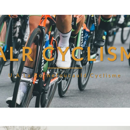
ALR CYCLIS
U.A La Rochefoucauld Cyclisme