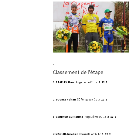
.
Classement de l’étape
1
STAELEN Marc
Angoulème VC
1 c
3
12
2
2
SOUBES Yohan
CC Périgueux
1 c
3
12
2
3
GERBAUD Guillaume
Angoulème VC
1 c
3
12
2
4
MOULIN Aurélien
OcéaneUTop16
1 c
3
12
2