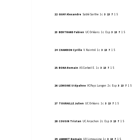
22
GUAY Alexandre
Sablé Sarthe
1 c
3
13
7
1
5
23
BERTRAND Fabien
UC Orléans
1 c
Esp
3
13
7
1
5
24
CHAMBON Cyrille
V. Naintré
1 c
3
13
7
1
5
25
BONA Romain
AS Corbeil E.
1 c
3
13
7
1
5
26
LEMOINE Stépahne
VCPays Langon
2 c
Esp
3
13
7
1
5
27
TOURAILLE Julien
UC Orléans
1 c
3
13
7
1
5
28
COUSIN Tristan
UC Arcachon
2 c
Esp
3
13
7
1
5
29
JAMMET Romain
UV Limousine
1 c
3
13
7
1
5