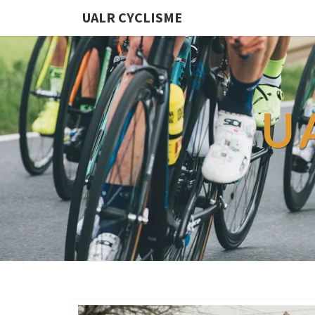
UALR CYCLISME
U