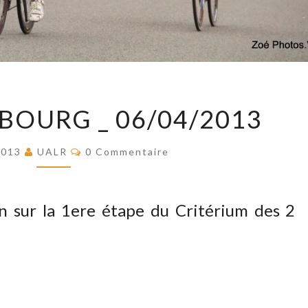
C2V
EBOURG _ 06/04/2013
:
TERREBOURG
Commentaires
 2013
UALR
0 Commentaire
_
06/04/2013
n sur la 1ere étape du Critérium des 2