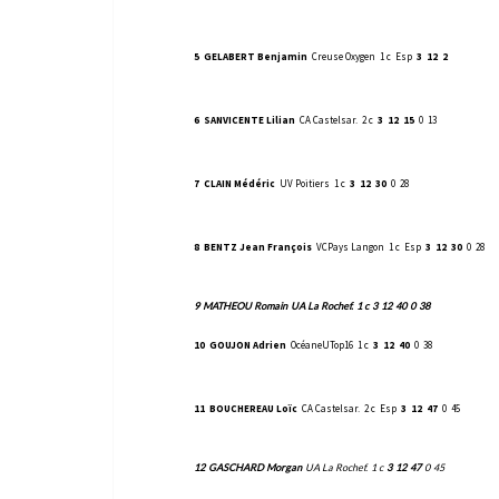
5
GELABERT Benjamin
Creuse Oxygen
1 c
Esp
3
12
2
6
SANVICENTE Lilian
CA Castelsar.
2 c
3
12
15
0
13
7
CLAIN Médéric
UV Poitiers
1 c
3
12
30
0
28
8
BENTZ Jean François
VCPays Langon
1 c
Esp
3
12
30
0
28
9
MATHEOU Romain
UA La Rochef.
1 c
3
12
40
0
38
10
GOUJON Adrien
OcéaneUTop16
1 c
3
12
40
0
38
11
BOUCHEREAU Loïc
CA Castelsar.
2 c
Esp
3
12
47
0
45
12
GASCHARD Morgan
UA La Rochef.
1 c
3
12
47
0
45