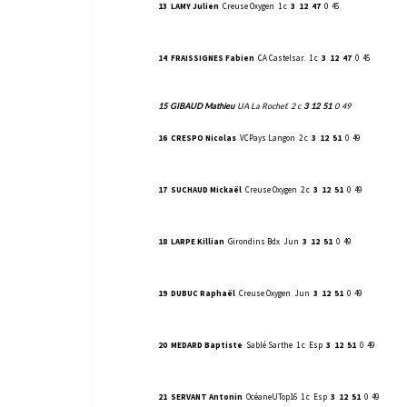
13
LAMY Julien
Creuse Oxygen
1 c
3
12
47
0
45
14
FRAISSIGNES Fabien
CA Castelsar.
1 c
3
12
47
0
45
15
GIBAUD Mathieu
UA La Rochef.
2 c
3
12
51
0
49
16
CRESPO Nicolas
VCPays Langon
2 c
3
12
51
0
49
17
SUCHAUD Mickaël
Creuse Oxygen
2 c
3
12
51
0
49
18
LARPE Killian
Girondins Bdx
Jun
3
12
51
0
49
19
DUBUC Raphaël
Creuse Oxygen
Jun
3
12
51
0
49
20
MEDARD Baptiste
Sablé Sarthe
1 c
Esp
3
12
51
0
49
21
SERVANT Antonin
OcéaneUTop16
1 c
Esp
3
12
51
0
49