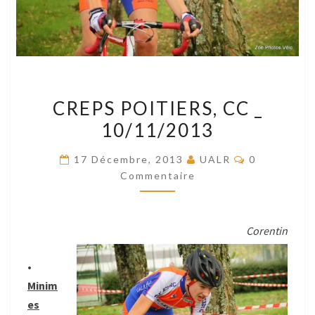
CREPS
CREPS POITIERS, CC _
POITIERS,
10/11/2013
CC
_
Commentair
17 Décembre, 2013
UALR
0
10/11/2013
Commentaire
Corentin
•
Minim
es