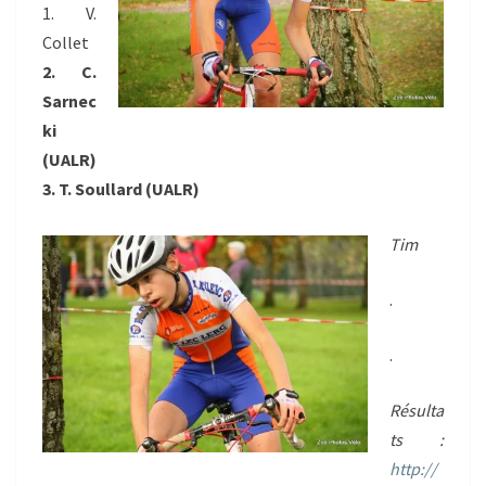
1. V.
Collet
2. C.
Sarnec
ki
(UALR)
3. T. Soullard (UALR)
Tim
.
.
Résulta
ts :
http://