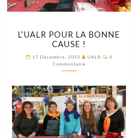
L’UALR
L’UALR POUR LA BONNE
POUR
CAUSE !
LA
BONNE
Commentair
17 Décembre, 2015
UALR
0
CAUSE
Commentaire
!