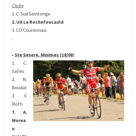
Clubs
1. C. Sud Saintonge
2. UA La Rochefoucauld
3. CO Couronnais
.
.
•
Ste Severe, Minimes (18/08
)
1. C.
Salles
2. N.
Boudat
3. V.
Roth
7. A.
Morea
u