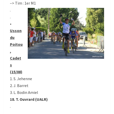
–> Tim : 1er M1
.
.
•
Usson
du
Poitou
,
Cadet
s
(15/08)
1. S. Jehenne
2. J. Barret
3. L. Bodin Amiel
18. T. Ouvrard (UALR)
.
.