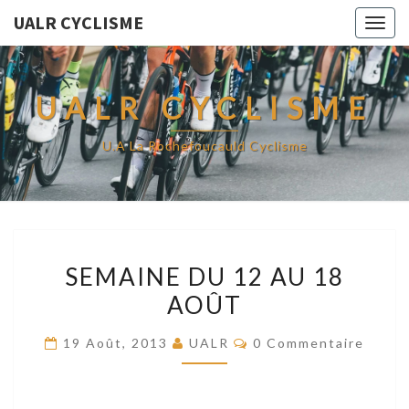
UALR CYCLISME
Togg
navig
UALR CYCLISME
U.A La Rochefoucauld Cyclisme
SEMAINE
SEMAINE DU 12 AU 18
DU
AOÛT
12
AU
Commentaires
19 Août, 2013
UALR
0 Commentaire
18
AOÛT