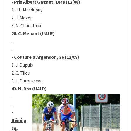
•
Prix Albert Gagnet, 1ere (12/08)
1. J.L. Masdupuy
2. J. Mazet
3. N. Chadefaux
20. C. Menant (UALR)
.
.
•
Couture d’Argenson, 3e (12/08)
1. J. Dupuis
2. C. Tijou
3. L. Durousseau
43. N. Bas (UALR)
.
.
•
Bénéja
cq,