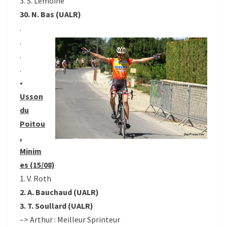
3. S. Lemoine
30. N. Bas (UALR)
.
.
.
.
•
Usson
du
Poitou
,
Minim
es (15/08)
1. V. Roth
2. A. Bauchaud (UALR)
3. T. Soullard (UALR)
–> Arthur : Meilleur Sprinteur