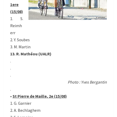
1ere
(15/08)
1. S.
Reimh
err
2. Y. Soubes
3. M. Martin
13. R. Mathéou (UALR)
.
.
.
Photo : Yves Bergantin
.
•
St Pierre de Maille, 2e (15/08)
1. G. Garnier
2. A. Bechlaghem