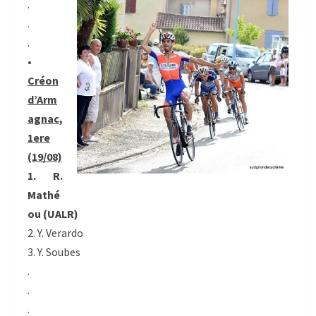
.
.
.
•
Créon
d’Arm
agnac,
1ere
(19/08)
1. R.
Mathé
ou (UALR)
2. Y. Verardo
3. Y. Soubes
.
.
.