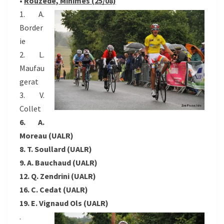
•
Rouzede, Minimes (25/08)
1. A.
Border
ie
2. L.
Maufau
gerat
3. V.
Collet
6. A.
Moreau (UALR)
8. T. Soullard (UALR)
9. A. Bauchaud (UALR)
12. Q. Zendrini (UALR)
16. C. Cedat (UALR)
19. E. Vignaud Ols (UALR)
.