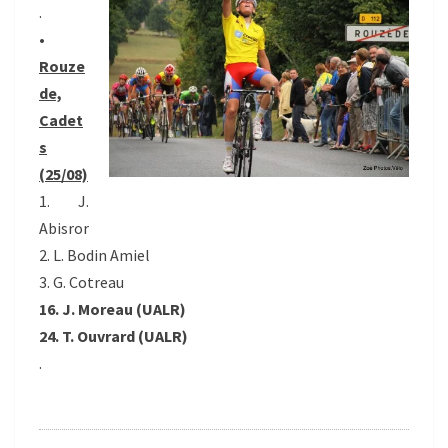
.
•
Rouze
de,
Cadet
s
(25/08)
1. J.
Abisror
2. L. Bodin Amiel
3. G. Cotreau
16. J. Moreau (UALR)
24. T. Ouvrard (UALR)
.